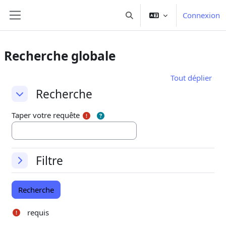
Passer au contenu principal
Connexion
Activer/désactiver la saisie d
Panneau latéral
Recherche globale
Tout déplier
Recherche
Recherche
Recherche
Taper votre requête
Filtre
Filtre
Filtre
requis